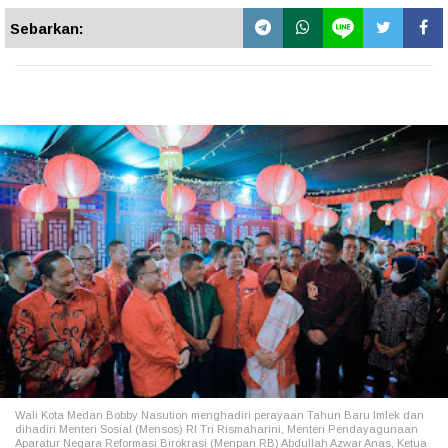
Sebarkan:
Wali Kota Medan Bobby Nasution menghadiri perayaan Tahun Baru Imlek dan
dihadiri Menteri Sosial (Mensos) RI Tri Rismaharini, Menteri Pendayagunaan
Aparatur Negara Reformasi Birokrasi (Menpan RB) Abdullah Azwar Anas, Ketua