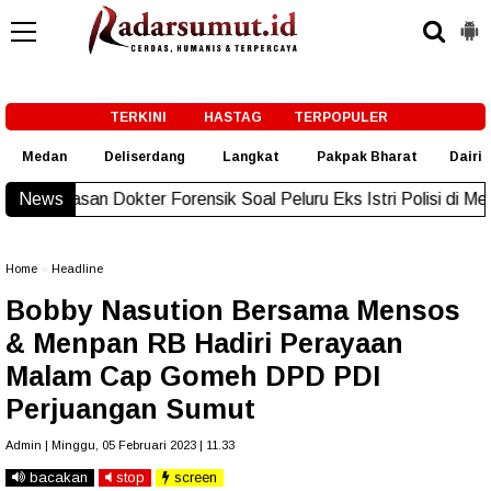
-->
TERKINI
HASTAG
TERPOPULER
Medan
Deliserdang
Langkat
Pakpak Bharat
Dairi
san Dokter Forensik Soal Peluru Eks Istri Polisi di Medan
News
New!
Home
»
Headline
Bobby Nasution Bersama Mensos
& Menpan RB Hadiri Perayaan
Malam Cap Gomeh DPD PDI
Perjuangan Sumut
Admin | Minggu, 05 Februari 2023 | 11.33
bacakan
stop
screen