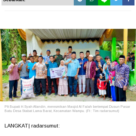
Plt Bupati H.Syah Afandin, meresmikan Masjid Al Falah bertempat Dusun Pasar
Batu Desa Stabat Lama Barat, Kecamatan Wampu. (Ft : Tim radarsumut)
LANGKAT| radarsumut: