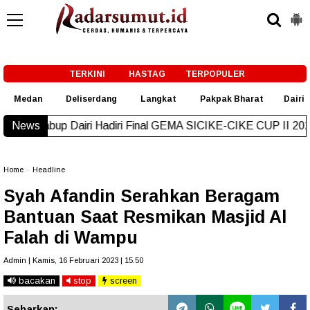
-->
TERKINI
HASTAG
TERPOPULER
Medan
Deliserdang
Langkat
Pakpak Bharat
Dairi
 Hadiri Final GEMA SICIKE-CIKE CUP II 2026, Ini Pesannya
News
N
Home
»
Headline
Syah Afandin Serahkan Beragam
Bantuan Saat Resmikan Masjid Al
Falah di Wampu
Admin | Kamis, 16 Februari 2023 | 15.50
bacakan
stop
screen
Sebarkan: