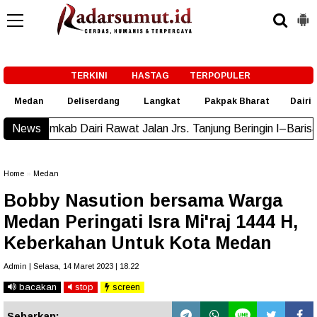
-->
TERKINI
HASTAG
TERPOPULER
Medan
Deliserdang
Langkat
Pakpak Bharat
Dairi
airi Rawat Jalan Jrs. Tanjung Beringin I–Barisan Nauli
News
New!
Home
»
Medan
Bobby Nasution bersama Warga
Medan Peringati Isra Mi'raj 1444 H,
Keberkahan Untuk Kota Medan
Admin | Selasa, 14 Maret 2023 | 18.22
bacakan
stop
screen
Sebarkan: