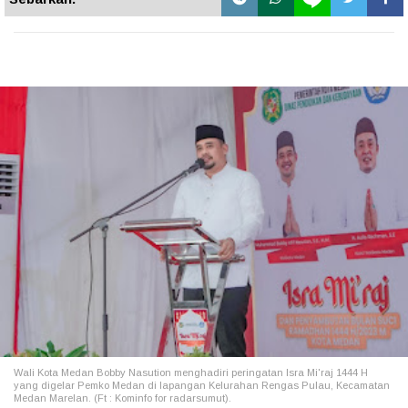
Wali Kota Medan Bobby Nasution menghadiri peringatan Isra Mi'raj 1444 H
yang digelar Pemko Medan di lapangan Kelurahan Rengas Pulau, Kecamatan
Medan Marelan. (Ft : Kominfo for radarsumut).