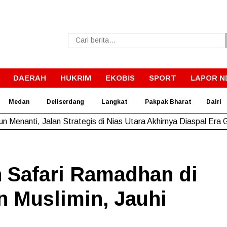
DAERAH
HUKRIM
EKOBIS
SPORT
LAPOR N
Medan
Deliserdang
Langkat
Pakpak Bharat
Dairi
un Menanti, Jalan Strategis di Nias Utara Akhirnya Diaspal Era
 Safari Ramadhan di
n Muslimin, Jauhi