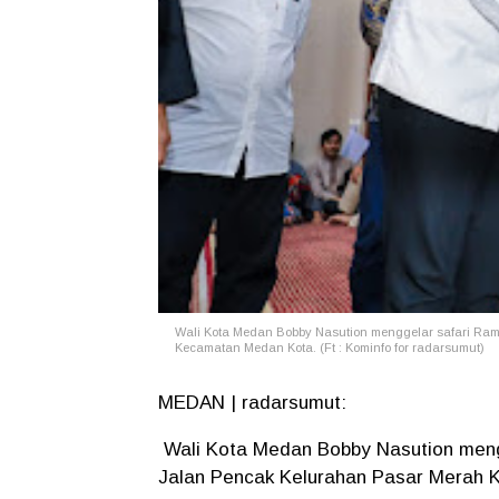
Wali Kota Medan Bobby Nasution menggelar safari Ra
Kecamatan Medan Kota. (Ft : Kominfo for radarsumut)
MEDAN | radarsumut:
Wali Kota Medan Bobby Nasution meng
Jalan Pencak Kelurahan Pasar Merah 