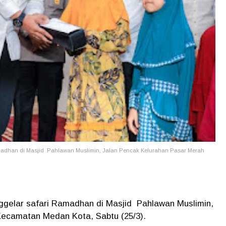
madhan di Masjid Pahlawan Muslimin, Jalan Pencak Kelurahan Pasar Merah
gelar safari Ramadhan di Masjid Pahlawan Muslimin,
Kecamatan Medan Kota, Sabtu (25/3).