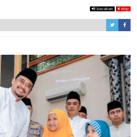
bacakan
stop