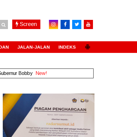
Screen
DAN
JALAN-JALAN
INDEKS
 Gubernur Bobby
New!