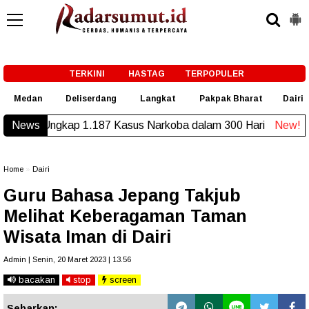
-->
TERKINI
HASTAG
TERPOPULER
Medan
Deliserdang
Langkat
Pakpak Bharat
Dairi
Komit, Polresta Deliserdang Musnahkan 1,2 Kg Sab
News
Home
»
Dairi
Guru Bahasa Jepang Takjub
Melihat Keberagaman Taman
Wisata Iman di Dairi
Admin | Senin, 20 Maret 2023 | 13.56
bacakan
stop
screen
Sebarkan: