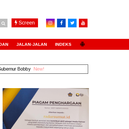
Screen
DAN
JALAN-JALAN
INDEKS
 Gubernur Bobby
New!