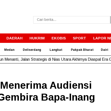
DAERAH
HUKRIM
EKOBIS
SPORT
LAPOR N
Medan
Deliserdang
Langkat
Pakpak Bharat
Dairi
un Menanti, Jalan Strategis di Nias Utara Akhirnya Diaspal Era
Menerima Audiensi
 Gembira Bapa-Inang