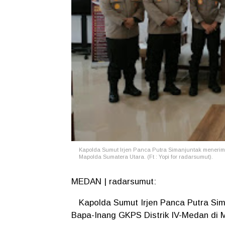
Kapolda Sumut Irjen Panca Putra Simanjuntak menerim
Mapolda Sumatera Utara. (Ft : Yopi for radarsumut).
MEDAN | radarsumut:
Kapolda Sumut Irjen Panca Putra Sim
Bapa-Inang GKPS Distrik IV-Medan di M