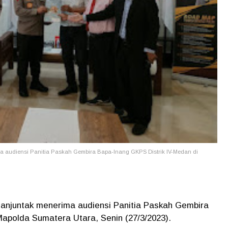
a audiensi Panitia Paskah Gembira Bapa-Inang GKPS Distrik IV-Medan di
anjuntak menerima audiensi Panitia Paskah Gembira
apolda Sumatera Utara, Senin (27/3/2023).