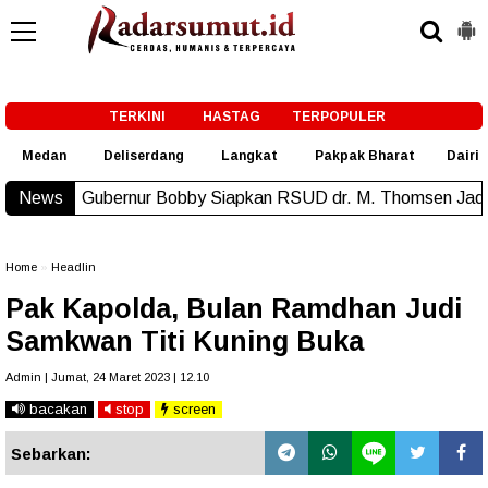
-->
TERKINI
HASTAG
TERPOPULER
Medan
Deliserdang
Langkat
Pakpak Bharat
Dairi
ubernur Bobby Siapkan RSUD dr. M. Thomsen Jadi Rumah Sakit
News
Home
»
Headlin
Pak Kapolda, Bulan Ramdhan Judi
Samkwan Titi Kuning Buka
Admin | Jumat, 24 Maret 2023 | 12.10
bacakan
stop
screen
Sebarkan: