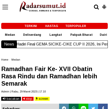
-->
TERKINI
HASTAG
TERPOPULER
Medan
Deliserdang
Langkat
Pakpak Bharat
Dairi
iri Final GEMA SICIKE-CIKE CUP II 2026, Ini Pesannya
News
New!
Home
»
Medan
Ramadhan Fair Ke- XVII Obatin
Rasa Rindu dan Ramadhan lebih
Semarak
Admin | Rabu, 29 Maret 2023 | 17.10
bacakan
stop
screen
Sebarkan: