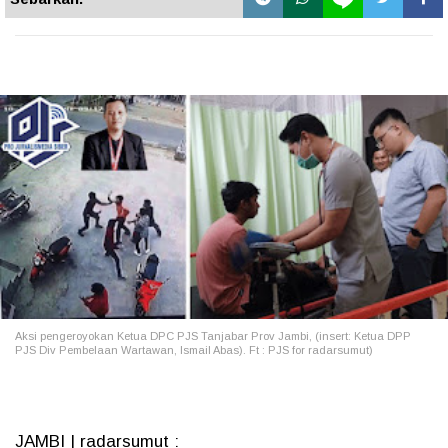
Aksi pengeroyokan Ketua DPC PJS Tanjabar Prov Jambi, (insert: Ketua DPP
PJS Div Pembelaan Wartawan, Ismail Abas). Ft : PJS for radarsumut)
JAMBI | radarsumut :