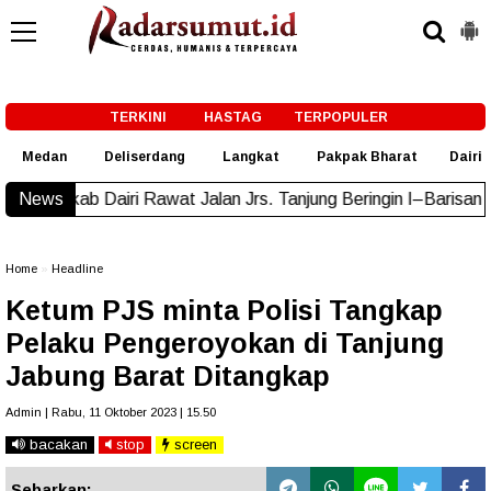
-->
TERKINI
HASTAG
TERPOPULER
Medan
Deliserdang
Langkat
Pakpak Bharat
Dairi
airi Rawat Jalan Jrs. Tanjung Beringin I–Barisan Nauli
News
New!
Home
»
Headline
Ketum PJS minta Polisi Tangkap
Pelaku Pengeroyokan di Tanjung
Jabung Barat Ditangkap
Admin | Rabu, 11 Oktober 2023 | 15.50
bacakan
stop
screen
Sebarkan: