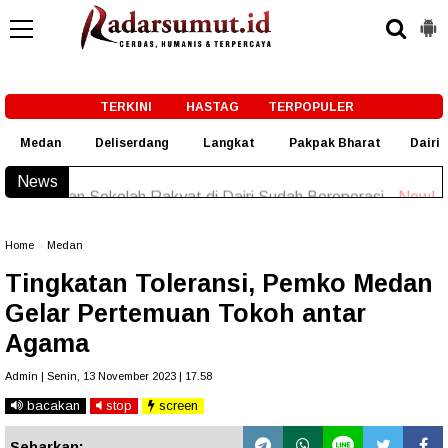
-->
TERKINI
HASTAG
TERPOPULER
Medan
Deliserdang
Langkat
Pakpak Bharat
Dairi
News
Pemkab Dairi Rawat Jalan Jrs. Tanjung Beringin I–Ba
Home
»
Medan
Tingkatan Toleransi, Pemko Medan
Gelar Pertemuan Tokoh antar
Agama
Admin | Senin, 13 November 2023 | 17.58
bacakan
stop
screen
Sebarkan: