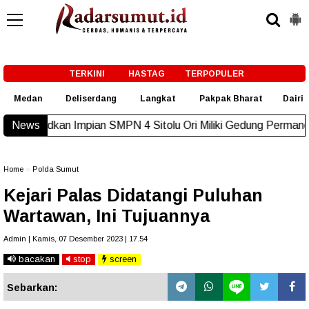
-->
TERKINI
HASTAG
TERPOPULER
Medan
Deliserdang
Langkat
Pakpak Bharat
Dairi
kan Impian SMPN 4 Sitolu Ori Miliki Gedung Permanen
News
New!
Home
»
Polda Sumut
Kejari Palas Didatangi Puluhan
Wartawan, Ini Tujuannya
Admin | Kamis, 07 Desember 2023 | 17.54
bacakan
stop
screen
Sebarkan: