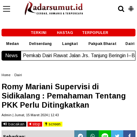
-->
TERKINI
HASTAG
TERPOPULER
Medan
Deliserdang
Langkat
Pakpak Bharat
Dairi
mkab Dairi Rawat Jalan Jrs. Tanjung Beringin I–Barisan Nauli
News
Home
»
Dairi
Romy Mariani Supervisi di
Sidikalang : Pemahaman Tentang
PKK Perlu Ditingkatkan
Admin | Jumat, 15 Maret 2024 | 12.43
bacakan
stop
screen
Sebarkan: