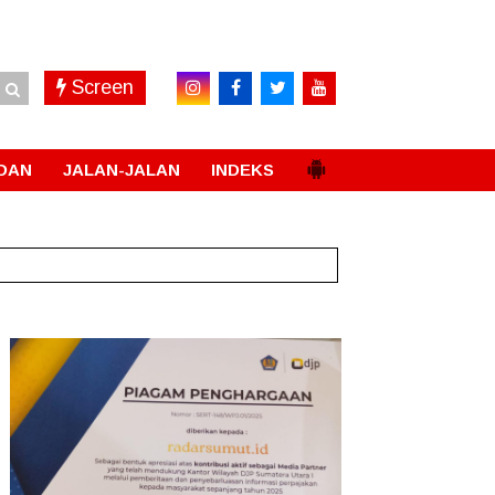
Screen
DAN
JALAN-JALAN
INDEKS
New!