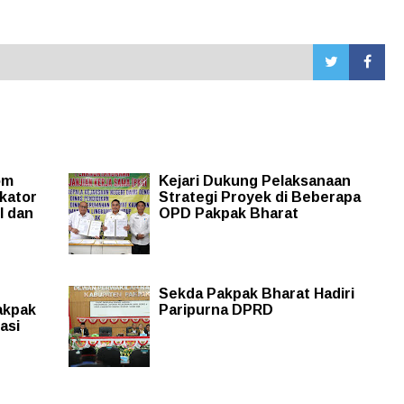
om
Kejari Dukung Pelaksanaan
kator
Strategi Proyek di Beberapa
I dan
OPD Pakpak Bharat
Sekda Pakpak Bharat Hadiri
akpak
Paripurna DPRD
asi