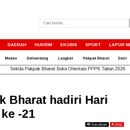
DAERAH
HUKRIM
EKOBIS
SPORT
LAPOR N
Medan
Deliserdang
Langkat
Pakpak Bharat
Dairi
Sekda Pakpak Bharat Buka Orientasi PPPK Tahun 2026
 Bharat hadiri Hari
ke -21
bacakan
stop