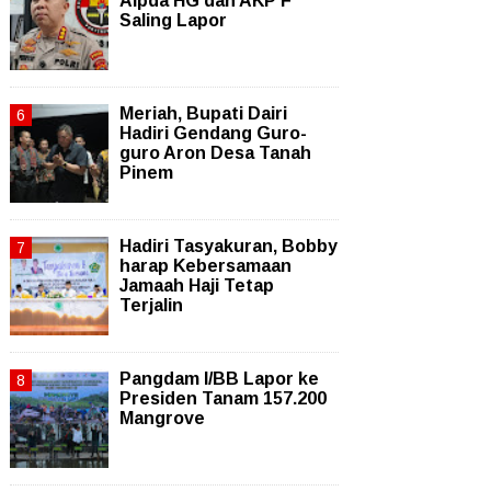
Aipda HG dan AKP F
Saling Lapor
Meriah, Bupati Dairi
Hadiri Gendang Guro-
guro Aron Desa Tanah
Pinem
Hadiri Tasyakuran, Bobby
harap Kebersamaan
Jamaah Haji Tetap
Terjalin
Pangdam I/BB Lapor ke
Presiden Tanam 157.200
Mangrove