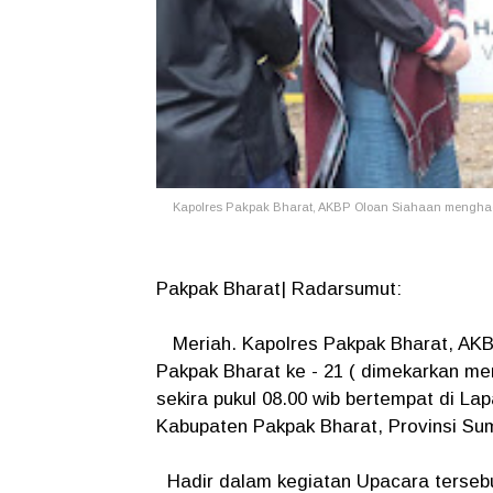
Kapolres Pakpak Bharat, AKBP Oloan Siahaan menghadi
Pakpak Bharat| Radarsumut:
Meriah. Kapolres Pakpak Bharat, AKBP
Pakpak Bharat ke - 21 ( dimekarkan men
sekira pukul 08.00 wib bertempat di L
Kabupaten Pakpak Bharat, Provinsi Su
Hadir dalam kegiatan Upacara terseb