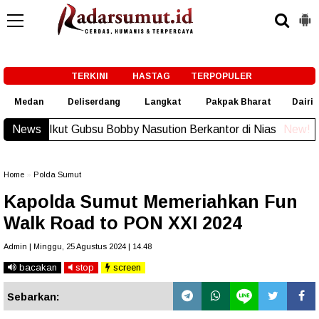
-->
TERKINI
HASTAG
TERPOPULER
Medan
Deliserdang
Langkat
Pakpak Bharat
Dairi
DPRDSU Ikut Gubsu Bobby Nasution Berkantor di Nias
News
New!
Home
»
Polda Sumut
Kapolda Sumut Memeriahkan Fun
Walk Road to PON XXI 2024
Admin | Minggu, 25 Agustus 2024 | 14.48
bacakan
stop
screen
Sebarkan: