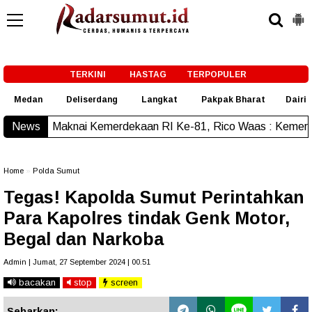
-->
TERKINI
HASTAG
TERPOPULER
Medan
Deliserdang
Langkat
Pakpak Bharat
Dairi
ai Kemerdekaan RI Ke-81, Rico Waas : Kemerdekaan Harus Di
News
Home
»
Polda Sumut
Tegas! Kapolda Sumut Perintahkan
Para Kapolres tindak Genk Motor,
Begal dan Narkoba
Admin | Jumat, 27 September 2024 | 00.51
bacakan
stop
screen
Sebarkan: