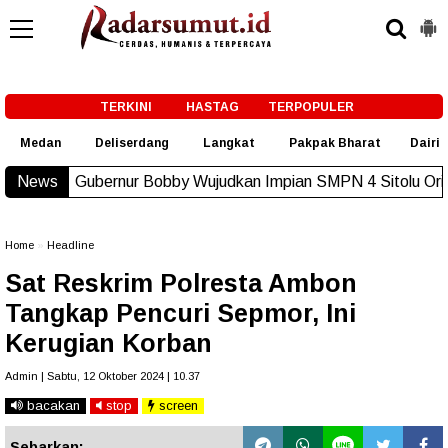
-->
TERKINI
HASTAG
TERPOPULER
Medan
Deliserdang
Langkat
Pakpak Bharat
Dairi
nur Bobby Wujudkan Impian SMPN 4 Sitolu Ori Miliki Gedung 
News
Home
»
Headline
Sat Reskrim Polresta Ambon
Tangkap Pencuri Sepmor, Ini
Kerugian Korban
Admin | Sabtu, 12 Oktober 2024 | 10.37
bacakan
stop
screen
Sebarkan: