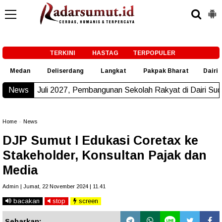
-->
TERKINI
HASTAG
TERPOPULER
Medan
Deliserdang
Langkat
Pakpak Bharat
Dairi
27, Pembangunan Sekolah Rakyat di Dairi Sudah Beroperasi
News
N
Home
»
News
DJP Sumut I Edukasi Coretax ke
Stakeholder, Konsultan Pajak dan
Media
Admin | Jumat, 22 November 2024 | 11.41
bacakan
stop
screen
Sebarkan: