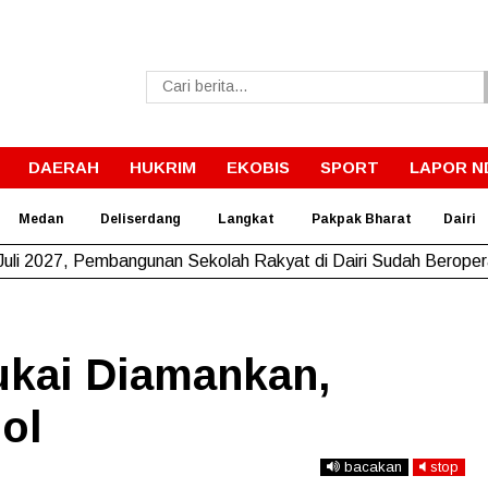
DAERAH
HUKRIM
EKOBIS
SPORT
LAPOR N
Medan
Deliserdang
Langkat
Pakpak Bharat
Dairi
Juli 2027, Pembangunan Sekolah Rakyat di Dairi Sudah Berope
kai Diamankan,
ol
bacakan
stop