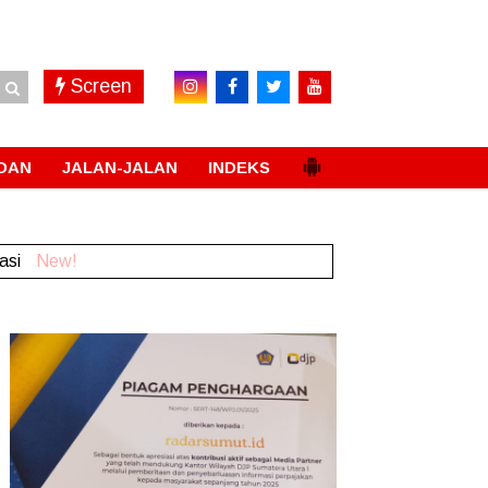
Screen
DAN
JALAN-JALAN
INDEKS
rasi
New!