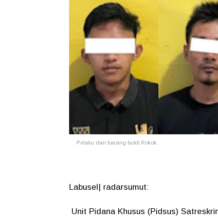
Pelaku dan barang bukti Rokok.
Labusel| radarsumut:
Unit Pidana Khusus (Pidsus) Satreskr