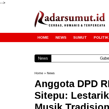
-->
HOME
NEWS
SUMUT
POLITIK
News
Gube
Home
»
News
Anggota DPD RI
Sitepu: Lestari
Musik Tradisio