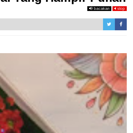
bacakan
stop