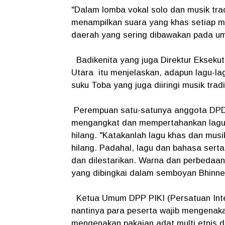
"Dalam lomba vokal solo dan musik trad
menampilkan suara yang khas setiap m
daerah yang sering dibawakan pada u
Badikenita yang juga Direktur Eksekuti
Utara itu menjelaskan, adapun lagu-l
suku Toba yang juga diiringi musik tradi
Perempuan satu-satunya anggota DPD 
mengangkat dan mempertahankan lagu kh
hilang. "Katakanlah lagu khas dan musi
hilang. Padahal, lagu dan bahasa sert
dan dilestarikan. Warna dan perbedaa
yang dibingkai dalam semboyan Bhinnek
Ketua Umum DPP PIKI (Persatuan Intel
nantinya para peserta wajib mengenaka
mengenakan pakaian adat multi etnis d