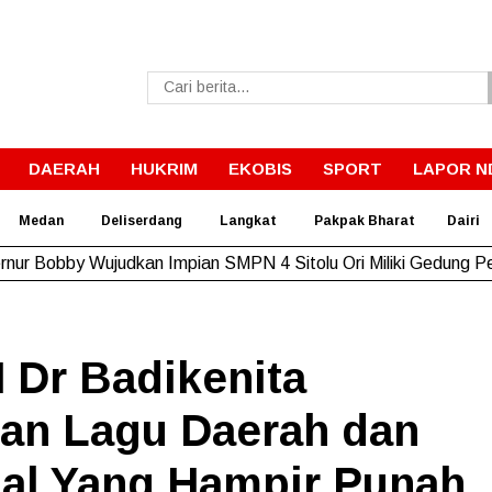
DAERAH
HUKRIM
EKOBIS
SPORT
LAPOR N
Medan
Deliserdang
Langkat
Pakpak Bharat
Dairi
rnur Bobby Wujudkan Impian SMPN 4 Sitolu Ori Miliki Gedung 
 Dr Badikenita
kan Lagu Daerah dan
nal Yang Hampir Punah