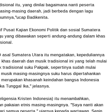
isional itu, yang dinilai bagaimana nanti peserta
asing-masing daerah, jadi berbeda dengan lagu
mumnya,"ucap Badikenita.
f Pusat Kajian Ekonomi Politik dan sosial Sumatera
agu yang dibawakan seperti andung-andung dalam khas
sional.
asal Sumatera Utara itu mengatakan, kepeduliannya
as daerah dan musik tradisional ini yang telah mulai
k tradisional suku Pakpak, sepertinya sudah mulai
a musik masing-masingnya suku harus dipertahankan
n merupakan khasanah keindahan bangsa Indonesia
a Tunggal Ika," jelasnya.
igensia Kristen Indonesia) itu menambahkan,
n pakaian etnis masing-masingnya. "Saya nanti akan
ari semua peserta," ujarnya kepada wartawan, Senin