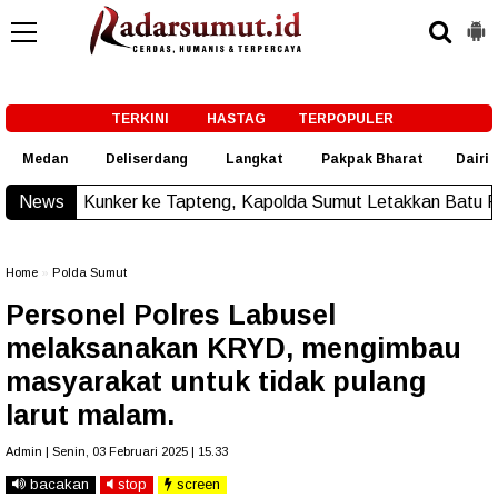
-->
TERKINI
HASTAG
TERPOPULER
Medan
Deliserdang
Langkat
Pakpak Bharat
Dairi
r ke Tapteng, Kapolda Sumut Letakkan Batu Pertama Pemban
News
Home
»
Polda Sumut
Personel Polres Labusel
melaksanakan KRYD, mengimbau
masyarakat untuk tidak pulang
larut malam.
Admin | Senin, 03 Februari 2025 | 15.33
bacakan
stop
screen