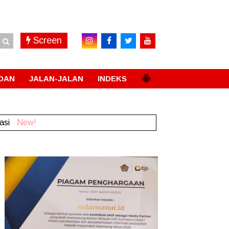
Screen
DAN
JALAN-JALAN
INDEKS
rasi
New!