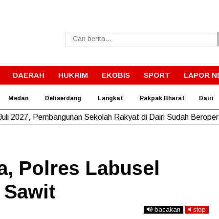
DAERAH
HUKRIM
EKOBIS
SPORT
LAPOR N
Medan
Deliserdang
Langkat
Pakpak Bharat
Dairi
Juli 2027, Pembangunan Sekolah Rakyat di Dairi Sudah Berope
, Polres Labusel
 Sawit
bacakan
stop