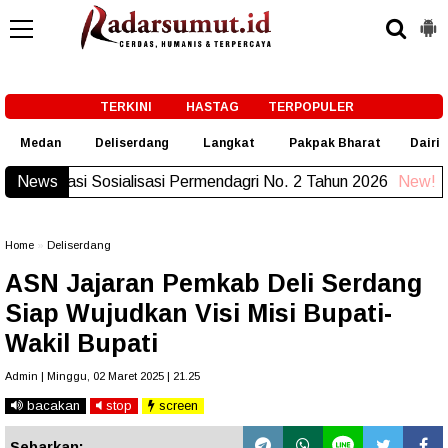
-->
TERKINI
HASTAG
TERPOPULER
Medan
Deliserdang
Langkat
Pakpak Bharat
Dairi
News
Misi Utama Asta Cita Presiden berhasil di Polrest
Home
»
Deliserdang
ASN Jajaran Pemkab Deli Serdang
Siap Wujudkan Visi Misi Bupati-
Wakil Bupati
Admin | Minggu, 02 Maret 2025 | 21.25
bacakan
stop
screen
Sebarkan: