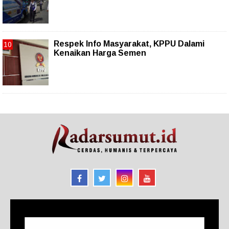
Respek Info Masyarakat, KPPU Dalami
Kenaikan Harga Semen