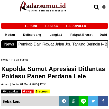
-->
TERKINI
HASTAG
TERPOPULER
Medan
Deliserdang
Langkat
Pakpak Bharat
Dairi
 Dairi Rawat Jalan Jrs. Tanjung Beringin I–Barisan Nauli
News
New
Home
»
Polda Sumut
Kapolda Sumut Apresiasi Ditlantas
Poldasu Panen Perdana Lele
Admin | Sabtu, 01 Maret 2025 | 12.58
bacakan
stop
screen
Sebarkan: