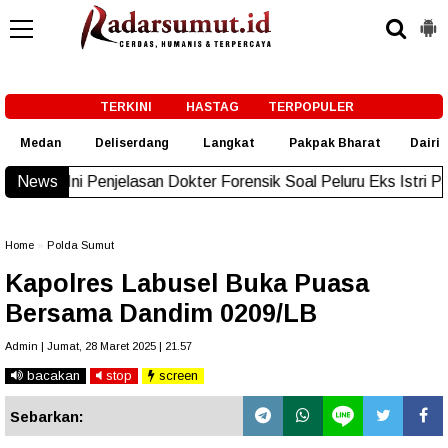
-->
TERKINI
HASTAG
TERPOPULER
Medan
Deliserdang
Langkat
Pakpak Bharat
Dairi
enjelasan Dokter Forensik Soal Peluru Eks Istri Polisi di Medan
News
Home
»
Polda Sumut
Kapolres Labusel Buka Puasa
Bersama Dandim 0209/LB
Admin | Jumat, 28 Maret 2025 | 21.57
bacakan
stop
screen
Sebarkan: