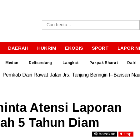
DAERAH
HUKRIM
EKOBIS
SPORT
LAPOR N
Medan
Deliserdang
Langkat
Pakpak Bharat
Dairi
Pemkab Dairi Rawat Jalan Jrs. Tanjung Beringin I–Barisan Nau
minta Atensi Laporan
dah 5 Tahun Diam
bacakan
stop