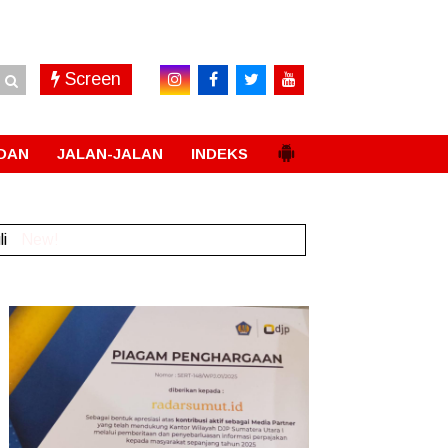
Screen
DAN
JALAN-JALAN
INDEKS
li
New!