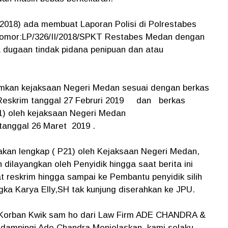
2018) ada membuat Laporan Polisi di Polrestabes
Nomor:LP/326/II/2018/SPKT Restabes Medan dengan
 dugaan tindak pidana penipuan dan atau
rimkan kejaksaan Negeri Medan sesuai dengan berkas
9/Reskrim tanggal 27 Februri 2019 dan berkas
1) oleh kejaksaan Negeri Medan
rtanggal 26 Maret 2019 .
kan lengkap ( P21) oleh Kejaksaan Negeri Medan,
 dilayangkan oleh Penyidik hingga saat berita ini
t reskrim hingga sampai ke Pembantu penyidik silih
gka Karya Elly,SH tak kunjung diserahkan ke JPU.
 Korban Kwik sam ho dari Law Firm ADE CHANDRA &
ndampingi Ade Chandra Menjelaskan, kami selaku