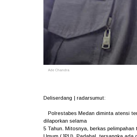
Ade Chandra
Deliserdang | radarsumut:
Polrestabes Medan diminta atensi ter
dilaporkan selama
5 Tahun. Mitosnya, berkas pelimpahan t
Umum (JPU). Padahal, tersangka ada d