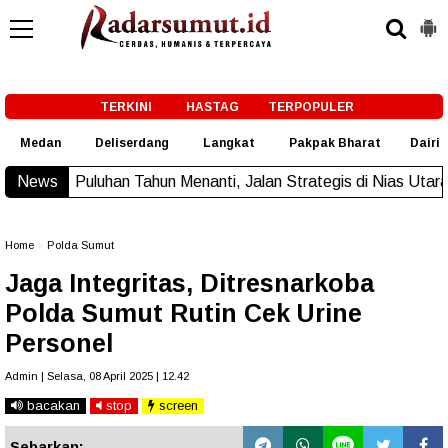
-->
TERKINI
HASTAG
TERPOPULER
Medan
Deliserdang
Langkat
Pakpak Bharat
Dairi
han Tahun Menanti, Jalan Strategis di Nias Utara Akhirnya Dias
News
Home
»
Polda Sumut
Jaga Integritas, Ditresnarkoba
Polda Sumut Rutin Cek Urine
Personel
Admin | Selasa, 08 April 2025 | 12.42
bacakan
stop
screen
Sebarkan: