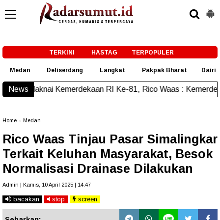
-->
TERKINI
HASTAG
TERPOPULER
Medan
Deliserdang
Langkat
Pakpak Bharat
Dairi
merdekaan RI Ke-81, Rico Waas : Kemerdekaan Harus Dirasak
News
Home
»
Medan
Rico Waas Tinjau Pasar Simalingkar
Terkait Keluhan Masyarakat, Besok
Normalisasi Drainase Dilakukan
Admin | Kamis, 10 April 2025 | 14.47
bacakan
stop
screen
Sebarkan: