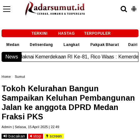
-->
TERKINI
HASTAG
TERPOPULER
Medan
Deliserdang
Langkat
Pakpak Bharat
Dairi
merdekaan RI Ke-81, Rico Waas : Kemerdekaan Harus Dirasak
News
Home
»
Sumut
Tokoh Kelurahan Bangun
Sampaikan Keluhan Pembangunan
Jalan ke anggota DPRD Medan
Fraksi PKS
Admin | Selasa, 15 April 2025 | 22.49
bacakan
stop
screen