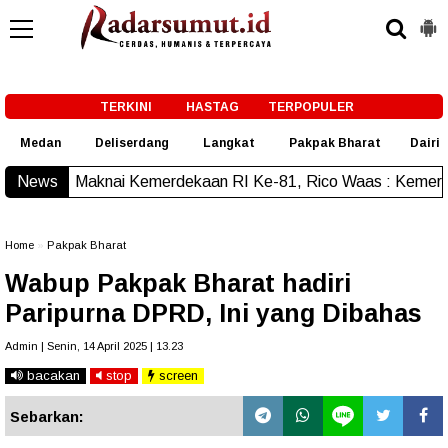
-->
TERKINI
HASTAG
TERPOPULER
Medan
Deliserdang
Langkat
Pakpak Bharat
Dairi
Maknai Kemerdekaan RI Ke-81, Rico Waas : Kemerdekaan Haru
News
Home
»
Pakpak Bharat
Wabup Pakpak Bharat hadiri
Paripurna DPRD, Ini yang Dibahas
Admin | Senin, 14 April 2025 | 13.23
bacakan
stop
screen
Sebarkan: