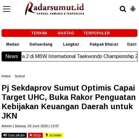
-->
TERKINI
HASTAG
TERPOPULER
Medan
Deliserdang
Langkat
Pakpak Bharat
Dairi
News
MBW International Taekwondo Championship 2026 Malaysia
New
Home
»
Sumut
Pj Sekdaprov Sumut Optimis Capai
Target UHC, Buka Rakor Penguatan
Kebijakan Keuangan Daerah untuk
JKN
Admin | Selasa, 03 Juni 2025 | 13.07
bacakan
stop
screen