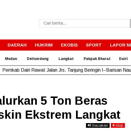
DAERAH
HUKRIM
EKOBIS
SPORT
LAPOR N
Medan
Deliserdang
Langkat
Pakpak Bharat
Dairi
Pemkab Dairi Rawat Jalan Jrs. Tanjung Beringin I–Barisan Nau
alurkan 5 Ton Beras
skin Ekstrem Langkat
bacakan
stop