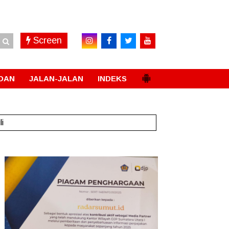
Screen
DAN
JALAN-JALAN
INDEKS
li
New!