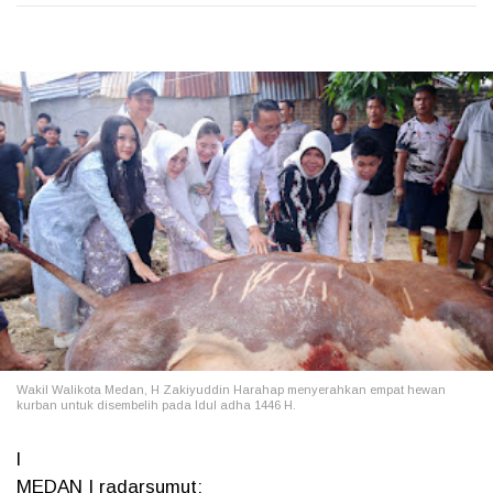
Wakil Walikota Medan, H Zakiyuddin Harahap menyerahkan empat hewan
kurban untuk disembelih pada Idul adha 1446 H.
l
MEDAN | radarsumut: