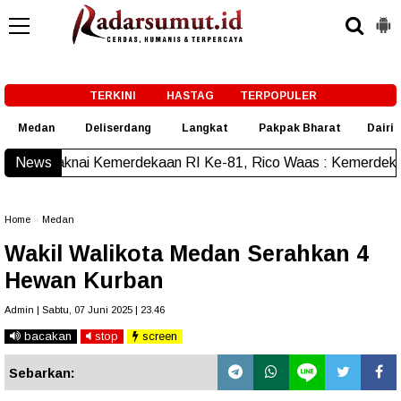
-->
TERKINI
HASTAG
TERPOPULER
Medan
Deliserdang
Langkat
Pakpak Bharat
Dairi
erdekaan RI Ke-81, Rico Waas : Kemerdekaan Harus Dirasaka
News
Home
»
Medan
Wakil Walikota Medan Serahkan 4
Hewan Kurban
Admin | Sabtu, 07 Juni 2025 | 23.46
bacakan
stop
screen
Sebarkan: