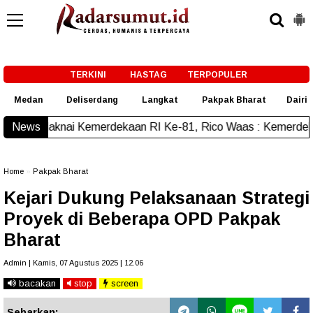
-->
TERKINI
HASTAG
TERPOPULER
Medan
Deliserdang
Langkat
Pakpak Bharat
Dairi
i Kemerdekaan RI Ke-81, Rico Waas : Kemerdekaan Harus Dir
News
Home
»
Pakpak Bharat
Kejari Dukung Pelaksanaan Strategi
Proyek di Beberapa OPD Pakpak
Bharat
Admin | Kamis, 07 Agustus 2025 | 12.06
bacakan
stop
screen
Sebarkan: