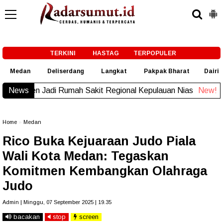
-->
TERKINI
HASTAG
TERPOPULER
Medan
Deliserdang
Langkat
Pakpak Bharat
Dairi
News
Komisi D DPRDSU Ikut Gubsu Bobby Nasution Berka
Home
»
Medan
Rico Buka Kejuaraan Judo Piala
Wali Kota Medan: Tegaskan
Komitmen Kembangkan Olahraga
Judo
Admin | Minggu, 07 September 2025 | 19.35
bacakan
stop
screen