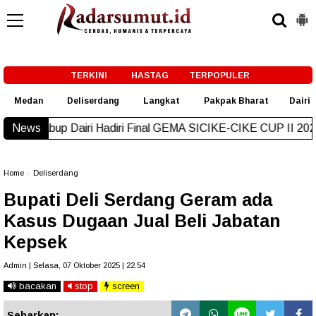
-->
TERKINI
HASTAG
TERPOPULER
Medan
Deliserdang
Langkat
Pakpak Bharat
Dairi
i Hadiri Final GEMA SICIKE-CIKE CUP II 2026, Ini Pesannya
News
Home
»
Deliserdang
Bupati Deli Serdang Geram ada
Kasus Dugaan Jual Beli Jabatan
Kepsek
Admin | Selasa, 07 Oktober 2025 | 22.54
bacakan
stop
screen
Sebarkan: