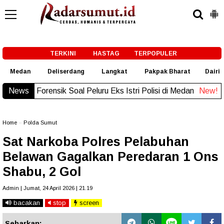
-->
TERKINI
HASTAG
TERPOPULER
Medan
Deliserdang
Langkat
Pakpak Bharat
Dairi
san Dokter Forensik Soal Peluru Eks Istri Polisi di Medan
News
New!
Home
»
Polda Sumut
Sat Narkoba Polres Pelabuhan
Belawan Gagalkan Peredaran 1 Ons
Shabu, 2 Gol
Admin | Jumat, 24 April 2026 | 21.19
bacakan
stop
screen
Sebarkan: