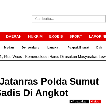
DAERAH
HUKRIM
EKOBIS
SPORT
LAPOR N
Medan
Deliserdang
Langkat
Pakpak Bharat
Dairi
, Rico Waas : Kemerdekaan Harus Dirasakan Masyarakat Lewa
 Jatanras Polda Sumut
adis Di Angkot
bacakan
stop