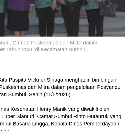
andu, Camat, Puskesmas dan Mitra dalam
mer Tahun 2026 di Kecamatan Sumbul.
ta Puspita Vickner Sinaga menghadiri bimbingan
, Puskesmas dan Mitra dalam pengelolaan Posyandu
tan Sumbul, Senin (11/5/2026).
inas Kesehatan Henry Manik yang diwakili oleh
Luber Sianturi, Camat Sumbul Rinto Hutauruk yang
Sumbul Basaria Lingga, Kepala Dinas Pemberdayaan
alau.