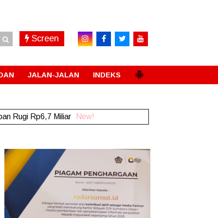
Screen
DAN
JALAN-JALAN
INDEKS
an Rugi Rp6,7 Miliar
New!