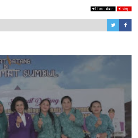
bacakan
stop