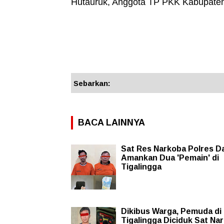
Hutauruk, Anggota TP PKK Kabupaten
Sebarkan:
BACA LAINNYA
Sat Res Narkoba Polres Da
Amankan Dua 'Pemain' di
Tigalingga
Dikibus Warga, Pemuda di
Tigalingga Diciduk Sat Na