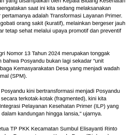
an yang disampaikan oleh Kepala Bidang Kesehatan
mengatakan saat ini kita sedang melaksanakan
r pertamanya adalah Transformasi Layanan Primer.
obati orang sakit (kuratif), melainkan bergeser jauh
r tetap sehat melalui upaya promotif dan preventif
agri Nomor 13 Tahun 2024 merupakan tonggak
n bahwa Posyandu bukan lagi sekadar "unit
mbaga Kemasyarakatan Desa yang menjadi wadah
mal (SPM).
n, Posyandu kini bertransformasi menjadi Posyandu
secara terkotak-kotak (fragmented), kini kita
Integrasi Pelayanan Kesehatan Primer (ILP) yang
n dalam kandungan hingga lansia," ujarnya.
Ketua TP PKK Kecamatan Sumbul Elisayanti Rinto