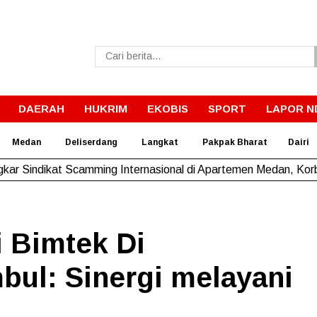
DAERAH
HUKRIM
EKOBIS
SPORT
LAPOR N
Medan
Deliserdang
Langkat
Pakpak Bharat
Dairi
kar Sindikat Scamming Internasional di Apartemen Medan, Korb
i Bimtek Di
ul: Sinergi melayani