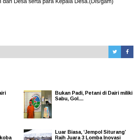
 dan Desa serta para Kepala Desa.(Dis/gam)
iri
Bukan Padi, Petani di Dairi miliki
Sabu, Gol....
Luar Biasa, ‘Jempol Siturang’
rkoba
Raih Juara 3 Lomba Inovasi