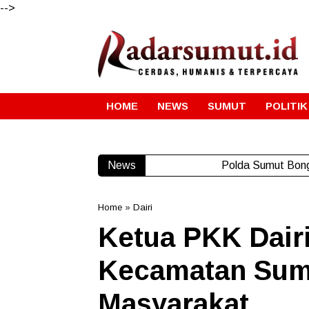
-->
HOME
NEWS
SUMUT
POLITIK
News
Polda Sumut Bong
Home
»
Dairi
Ketua PKK Dair
Kecamatan Sumb
Masyarakat