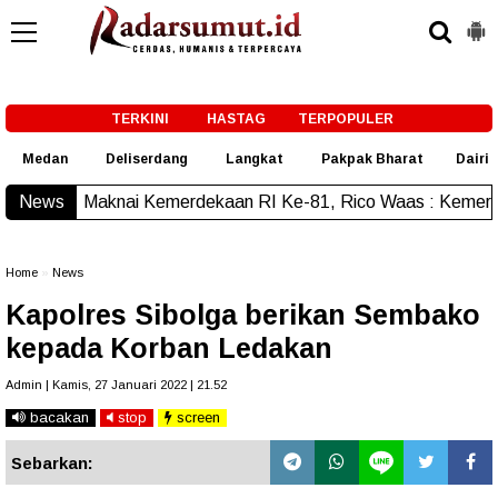
-->
TERKINI
HASTAG
TERPOPULER
Medan
Deliserdang
Langkat
Pakpak Bharat
Dairi
Kemerdekaan RI Ke-81, Rico Waas : Kemerdekaan Harus Diras
News
Home
»
News
Kapolres Sibolga berikan Sembako
kepada Korban Ledakan
Admin | Kamis, 27 Januari 2022 | 21.52
bacakan
stop
screen
Sebarkan: