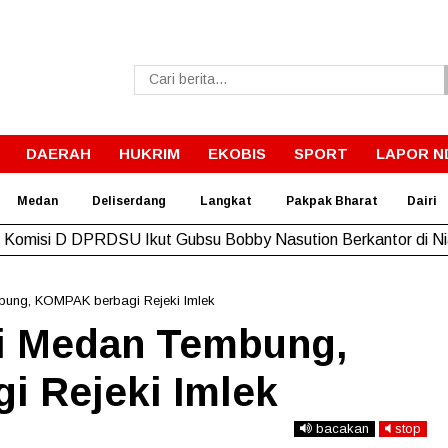
DAERAH
HUKRIM
EKOBIS
SPORT
LAPOR N
Medan
Deliserdang
Langkat
Pakpak Bharat
Dairi
Sekda Pakpak Bharat Buka Orientasi PPPK Tahun 2026
bung, KOMPAK berbagi Rejeki Imlek
i Medan Tembung,
 Rejeki Imlek
bacakan
stop