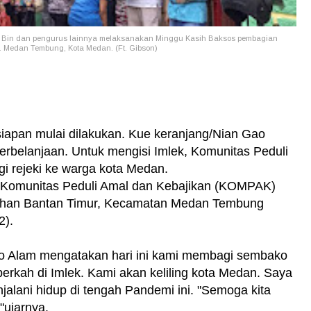
 Bin dan pengurus lainnya melaksanakan Minggu Kasih Baksos pembagian
ec. Medan Tembung, Kota Medan. (Ft. Gibson)
apan mulai dilakukan. Kue keranjang/Nian Gao
 perbelanjaan. Untuk mengisi Imlek, Komunitas Peduli
i rejeki ke warga kota Medan.
oleh Komunitas Peduli Amal dan Kebajikan (KOMPAK)
urahan Bantan Timur, Kecamatan Medan Tembung
2).
Alam mengatakan hari ini kami membagi sembako
erkah di Imlek. Kami akan keliling kota Medan. Saya
jalani hidup di tengah Pandemi ini. "Semoga kita
"ujarnya.