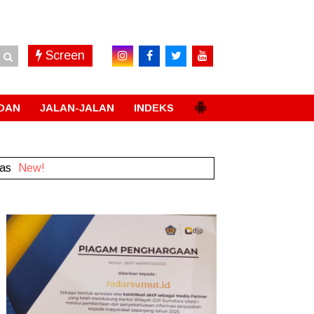
Screen
DAN
JALAN-JALAN
INDEKS
New!