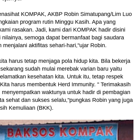
enasihat KOMPAK, AKBP Robin Simatupang/Lim Luo
ngkaian program rutin Minggu Kasih. Apa yang
kami rasakan. Jadi, kami dari KOMPAK hadir disini
ri nilainya, semoga dapat bermanfaat bagi saudara
enjalani aktifitas sehari-hari,"ujar Robin.
ita harus tetap menjaga pola hidup kita. Bila bekerja
 sekarang sudah mulai merebak varian baru yaitu
lamatkan kesehatan kita. Untuk itu, tetap respek
 Kita harus membentuk Herd Immunity. " Terimakasih
h menyempatkan waktunya untuk hadir di pembagian
a sehat dan sukses selalu,"pungkas Robin yang juga
sih Kemuliaan (BKK).