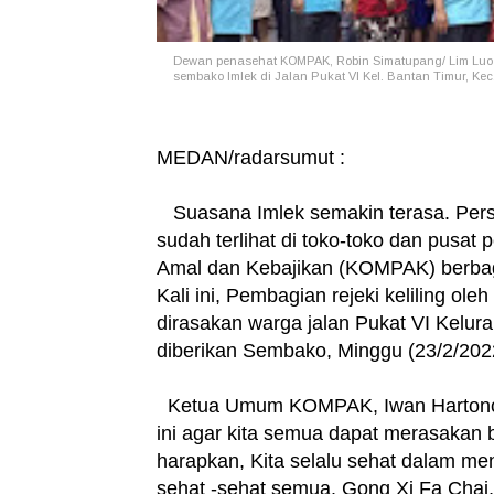
Dewan penasehat KOMPAK, Robin Simatupang/ Lim Luo
sembako Imlek di Jalan Pukat VI Kel. Bantan Timur, K
MEDAN/radarsumut :
Suasana Imlek semakin terasa. Persi
sudah terlihat di toko-toko dan pusat
Amal dan Kebajikan (KOMPAK) berbag
Kali ini, Pembagian rejeki keliling 
dirasakan warga jalan Pukat VI Kel
diberikan Sembako, Minggu (23/2/202
Ketua Umum KOMPAK, Iwan Hartono 
ini agar kita semua dapat merasakan b
harapkan, Kita selalu sehat dalam men
sehat -sehat semua. Gong Xi Fa Chai,