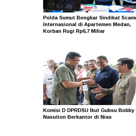
Polda Sumut Bongkar Sindikat Scam
Internasional di Apartemen Medan,
Korban Rugi Rp6,7 Miliar
Komisi D DPRDSU Ikut Gubsu Bobby
Nasution Berkantor di Nias