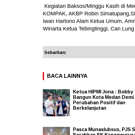
Kegiatan Baksos/Minggu Kasih di Me
KOMPAK, AKBP Robin Simatupang,S
Iwan Hartono Alam Ketua Umum, Amri
Winarta Ketua Tebingtinggi, Can Lung
Sebarkan:
BACA LAINNYA
Ketua HIPMI Jona : Bobby
Bangun Kota Medan Demi
Perubahan Positif dan
Berkelanjutan
Pasca Munaslubsus, PJS 
Serahkan SK Kepengurus