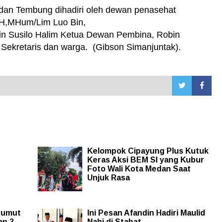
dan Tembung dihadiri oleh dewan penasehat
H,MHum/Lim Luo Bin,
n Susilo Halim Ketua Dewan Pembina, Robin
 Sekretaris dan warga. (Gibson Simanjuntak).
Kelompok Cipayung Plus Kutuk
Keras Aksi BEM SI yang Kubur
Foto Wali Kota Medan Saat
Unjuk Rasa
Sumut
Ini Pesan Afandin Hadiri Maulid
an 3
Nabi di Stabat