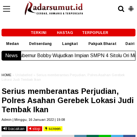
-->
TERKINI
HASTAG
TERPOPULER
Medan
Deliserdang
Langkat
Pakpak Bharat
Dairi
bby Wujudkan Impian SMPN 4 Sitolu Ori Miliki Gedung Permane
News
HOME
» Unlabelled » Serius memberantas Perjudian, Polres Asahan Gerebek
Lokasi Judi Tembak Ikan
Serius memberantas Perjudian,
Polres Asahan Gerebek Lokasi Judi
Tembak Ikan
Admin | Minggu, 16 Januari 2022 | 19.08
bacakan
stop
screen