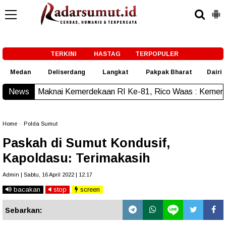
-->
TERKINI
HASTAG
TERPOPULER
Medan
Deliserdang
Langkat
Pakpak Bharat
Dairi
i Kemerdekaan RI Ke-81, Rico Waas : Kemerdekaan Harus Dir
News
Home
»
Polda Sumut
Paskah di Sumut Kondusif,
Kapoldasu: Terimakasih
Admin | Sabtu, 16 April 2022 | 12.17
bacakan
stop
screen
Sebarkan: