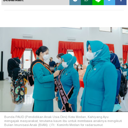
Bunda PAUD (Pendidikan Anak Usia Dini) Kota Medan, Kahiyang Ayu
mengajak masyarakat, terutama kaum ibu untuk membawa anaknya mengikuti
Bulan Imunisasi Anak (BIAN). ( Ft : Kominfo Medan for radarsumut.