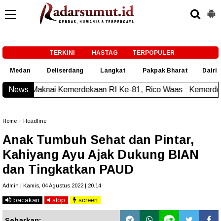
-->
TERKINI
HASTAG
TERPOPULER
Medan
Deliserdang
Langkat
Pakpak Bharat
Dairi
 Kemerdekaan RI Ke-81, Rico Waas : Kemerdekaan Harus Dira
News
Home
»
Headline
Anak Tumbuh Sehat dan Pintar,
Kahiyang Ayu Ajak Dukung BIAN
dan Tingkatkan PAUD
Admin | Kamis, 04 Agustus 2022 | 20.14
bacakan
stop
screen
Sebarkan: