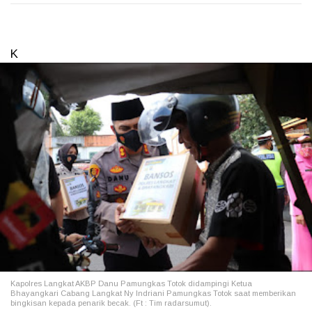
K
Kapolres Langkat AKBP Danu Pamungkas Totok didampingi Ketua
Bhayangkari Cabang Langkat Ny Indriani Pamungkas Totok saat memberikan
bingkisan kepada penarik becak. (Ft : Tim radarsumut).