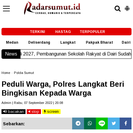
-->
TERKINI
HASTAG
TERPOPULER
Medan
Deliserdang
Langkat
Pakpak Bharat
Dairi
027, Pembangunan Sekolah Rakyat di Dairi Sudah Beroperasi
News
N
Home
»
Polda Sumut
Peduli Warga, Polres Langkat Beri
Bingkisan Kepada Warga
Admin | Rabu, 07 September 2022 | 20.08
bacakan
stop
screen
Sebarkan: