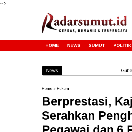
-->
HOME
NEWS
SUMUT
POLITIK
Pemko Me
News
Home
»
Hukum
Berprestasi, Ka
Serahkan Peng
Pegawai dan 6 P