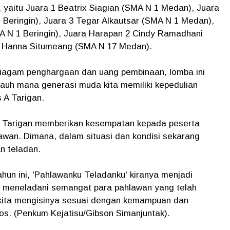
yaitu Juara 1 Beatrix Siagian (SMA N 1 Medan), Juara
Beringin), Juara 3 Tegar Alkautsar (SMA N 1 Medan),
A N 1 Beringin), Juara Harapan 2 Cindy Ramadhani
 Hanna Situmeang (SMA N 17 Medan).
iagam penghargaan dan uang pembinaan, lomba ini
auh mana generasi muda kita memiliki kepedulian
 A Tarigan.
 A Tarigan memberikan kesempatan kepada peserta
wan. Dimana, dalam situasi dan kondisi sekarang
an teladan.
un ini, 'Pahlawanku Teladanku' kiranya menjadi
p meneladani semangat para pahlawan yang telah
 kita mengisinya sesuai dengan kemampuan dan
Yos. (Penkum Kejatisu/Gibson Simanjuntak).