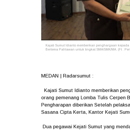
Kajati Sumut Idianto memberikan penghargaan kepada
Bertema Pahlawan untuk tingkat SMA/SMK/MA. (Ft : Pen
MEDAN | Radarsumut :
Kajati Sumut Idianto memberikan pen
orang pemenang Lomba Tulis Cerpen B
Pengharapan diberikan Setelah pelaksa
Sasana Cipta Kerta, Kantor Kejati Sum
Dua pegawai Kejati Sumut yang menda