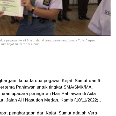
 dua pegawai Kejati Sumut dan 6 orang pemenang Lomba Tulis Cerpen
kum Kejatisu for radarsumut).
ghargaan kepada dua pegawai Kejati Sumut dan 6
ertema Pahlawan untuk tingkat SMA/SMK/MA.
naan upacara peringatan Hari Pahlawan di Aula
ut, Jalan AH Nasution Medan, Kamis (10/11/2022),.
pat penghargaan dari Kajati Sumut adalah Vera