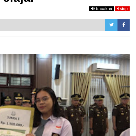
bacakan
stop