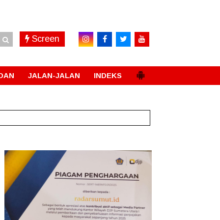
Screen
DAN
JALAN-JALAN
INDEKS
t Peningkatan Pelayanan Primer
New!