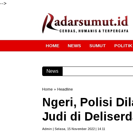
-->
HOME
NEWS
SUMUT
POLITIK
News
Maknai Kemerdekaan RI Ke-81
Home
»
Headline
Ngeri, Polisi D
Judi di Deliser
Admin | Selasa, 15 November 2022 | 14.11