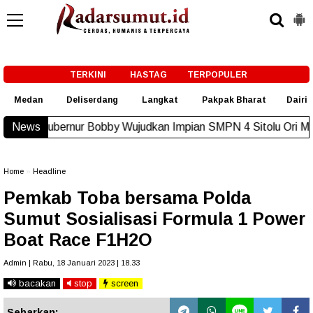
-->
TERKINI
HASTAG
TERPOPULER
Medan
Deliserdang
Langkat
Pakpak Bharat
Dairi
nur Bobby Wujudkan Impian SMPN 4 Sitolu Ori Miliki Gedung P
News
Home
»
Headline
Pemkab Toba bersama Polda
Sumut Sosialisasi Formula 1 Power
Boat Race F1H2O
Admin | Rabu, 18 Januari 2023 | 18.33
bacakan
stop
screen
Sebarkan: