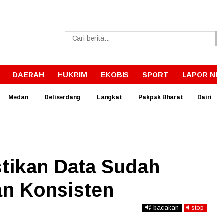
DAERAH
HUKRIM
EKOBIS
SPORT
LAPOR N
Medan
Deliserdang
Langkat
Pakpak Bharat
Dairi
Ini Penjelasan Dokter Forensik Soal Peluru Eks Istri Polisi di Me
stikan Data Sudah
an Konsisten
bacakan
stop