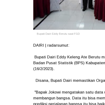
Bupati Dairi Eddy Berutu saat FGD
DAIRI | radarsumut:
Bupati Dairi Eddy Keleng Ate Berutu m
Badan Pusat Statistik (BPS) Kabupaten 
(16/2/2023).
Disana, Bupati Dairi memastikan Orga
"Bapak Jokowi mengatakan satu data u
membangun bangsa. Data itu bisa mempr
prediksi perjalanan bangsa itu bisa bai