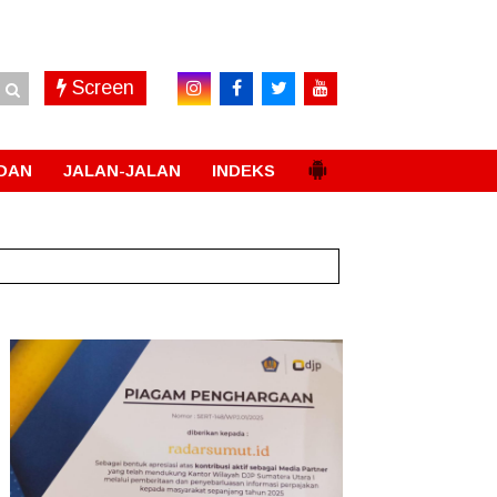
Screen
DAN
JALAN-JALAN
INDEKS
dan
New!