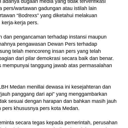
n adanya dugaan media yang tidak terverifikasi
pers/wartawan gadungan atau istilah lain
rtawan “Bodrexs” yang diketahui melakuan
erja-kerja pers.
n dan pengancaman terhadap instansi maupun
Lemahnya pengawasan Dewan Pers terhadap
gsung telah mencoreng insan pers yang telah
agian dari pilar demokrasi secara baik dan benar.
s mempunyai tanggung jawab atas permasalahan
BH Medan menillai dewasa ini kesejahteran dan
a “jauh panggang dari api” yang menggambarkan
idak sesuai dengan harapan dan bahkan masih jauh
n pers khususnya pers kota Medan.
minta secara tegas kepada pemerintah, perusahan