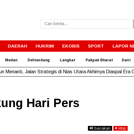
DAERAH
HUKRIM
EKOBIS
SPORT
LAPOR N
Medan
Deliserdang
Langkat
Pakpak Bharat
Dairi
un Menanti, Jalan Strategis di Nias Utara Akhirnya Diaspal Era
ung Hari Pers
bacakan
stop