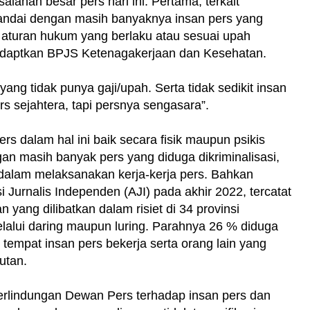
ahan besar pers hari ini. Pertama, terkait
tandai dengan masih banyaknya insan pers yang
aturan hukum yang berlaku atau sesuai upah
aptkan BPJS Ketenagakerjaan dan Kesehatan.
ng tidak punya gaji/upah. Serta tidak sedikit insan
s sejahtera, tapi persnya sengasara”.
s dalam hal ini baik secara fisik maupun psikis
an masih banyak pers yang diduga dikriminalisasi,
si dalam melaksanakan kerja-kerja pers. Bahkan
si Jurnalis Independen (AJI) pada akhir 2022, tercatat
 yang dilibatkan dalam risiet di 34 provinsi
lalui daring maupun luring. Parahnya 26 % diduga
 tempat insan pers bekerja serta orang lain yang
utan.
rlindungan Dewan Pers terhadap insan pers dan