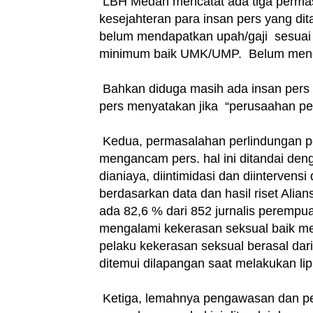
LBH Medan mencatat ada tiga permasal
kesejahteran para insan pers yang di
belum mendapatkan upah/gaji sesuai 
minimum baik UMK/UMP. Belum mend
Bahkan diduga masih ada insan pers ya
pers menyatakan jika “perusaahan per
Kedua, permasalahan perlindungan per
mengancam pers. hal ini ditandai deng
dianiaya, diintimidasi dan diinterven
berdasarkan data dan hasil riset Alian
ada 82,6 % dari 852 jurnalis perempuan
mengalami kekerasan seksual baik me
pelaku kekerasan seksual berasal dari
ditemui dilapangan saat melakukan lip
Ketiga, lemahnya pengawasan dan pe