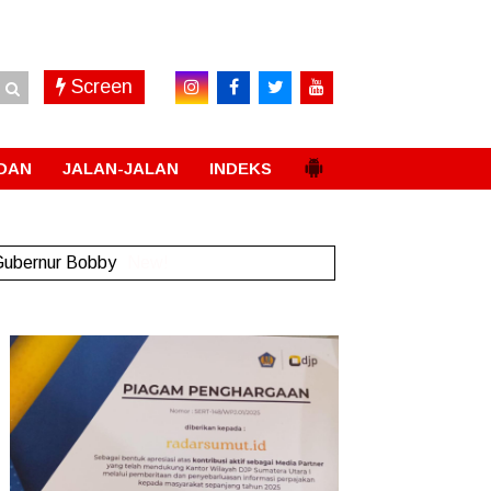
Screen
DAN
JALAN-JALAN
INDEKS
 Gubernur Bobby
New!