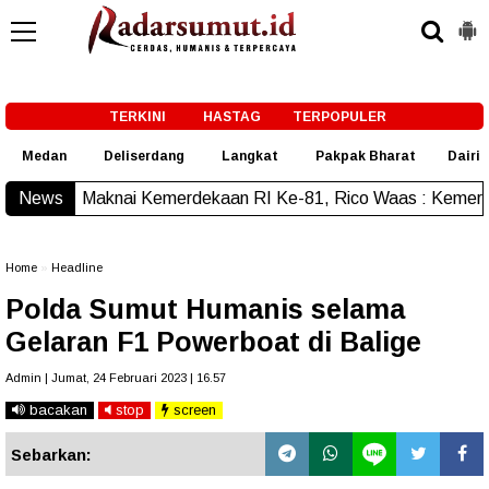
-->
TERKINI
HASTAG
TERPOPULER
Medan
Deliserdang
Langkat
Pakpak Bharat
Dairi
ai Kemerdekaan RI Ke-81, Rico Waas : Kemerdekaan Harus Di
News
Home
»
Headline
Polda Sumut Humanis selama
Gelaran F1 Powerboat di Balige
Admin | Jumat, 24 Februari 2023 | 16.57
bacakan
stop
screen
Sebarkan: