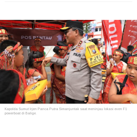
Kapolda Sumut Irjen Panca Putra Simanjuntak saat meninjau lokasi even F1
powerboat di Balige.